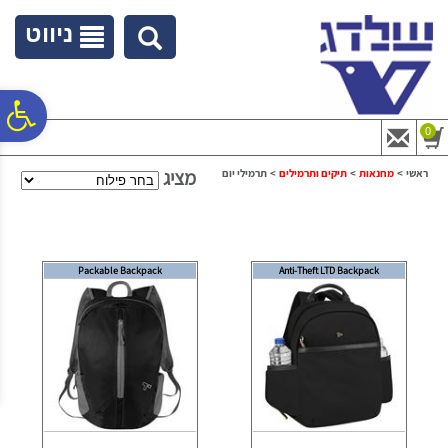
לתפריט
לתוכן
לתפריט
אתר
המרכזי
נגישות
ניווט
פ
0
סר
מציג
ראשי
>
מחנאות
>
תיקים ותרמילים
>
תרמילי יום
נג
Packable Backpack
Anti-Theft LTD Backpack