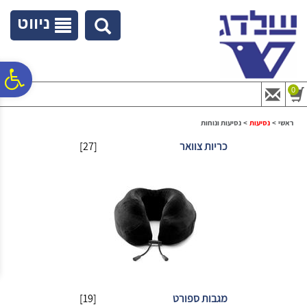
לתפריט
לתוכן
לתפריט
אתר
המרכזי
נגישות
ניווט
פ
0
סר
ראשי
>
נסיעות
>
נסיעות ונוחות
כריות צוואר
[27]
נג
מגבות ספורט
[19]