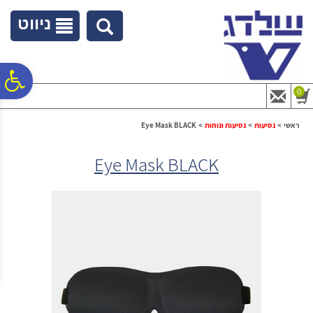
לתפריט
לתוכן
לתפריט
אתר
המרכזי
נגישות
ניווט
פ
0
סר
ראשי
>
נסיעות
>
נסיעות ונוחות
>
Eye Mask BLACK
Eye Mask BLACK
נג