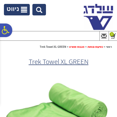
לתפריט
לתוכן
לתפריט
אתר
המרכזי
נגישות
ניווט
פ
0
סר
ראשי
>
נסיעות ונוחות
>
מגבות ספורט
>
Trek Towel XL GREEN
Trek Towel XL GREEN
נג