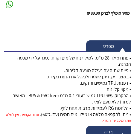
מחיר מומלץ לצרכן
89.90 ₪
מפרט
• פתח מילוי 28 מ"מ, למילוי נוח של מים וקרח. נסגר על ידי מכסה
הברגה.
• פיית שתיה עם נעילה מונעת דליפות.
• במצב ריק, ניתן לשטח ולגלגל את הנפח בקלות.
• דפנות TPU גמישים וחזקים.
• ניקוי קל ונוח
• הבקבוק עשוי TPU גמיש בעובי 0.4 מ"מ (BPA & PVC free - מאושר
למזון) ללא טעם לואי .
• הלחמת RG לעמידות מרבית תחת לחץ.
• ניתן להקפאה מלאה או מילוי מים חמים (עד 60°C).
עבור הקפאה, אין למלא
את המיכל עד הסוף.
מדיה