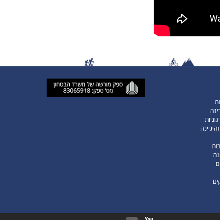
ות
יזה
וניות
היגיינה
ות
נה
ם
ים