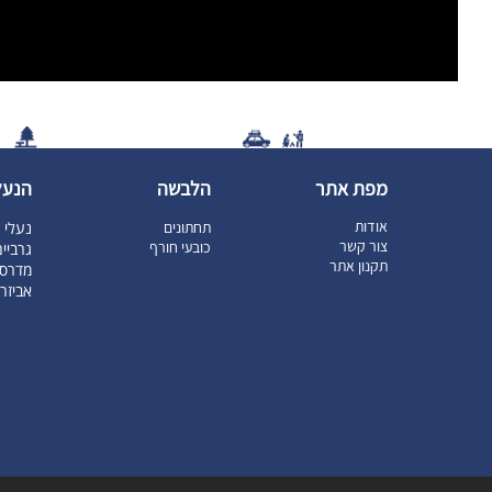
מפת אתר
הלבשה
הנעל
אודות
תחתונים
נעלי ט
צור קשר
כובעי חורף
גרביי
תקנון אתר
מדרסי
אביזר