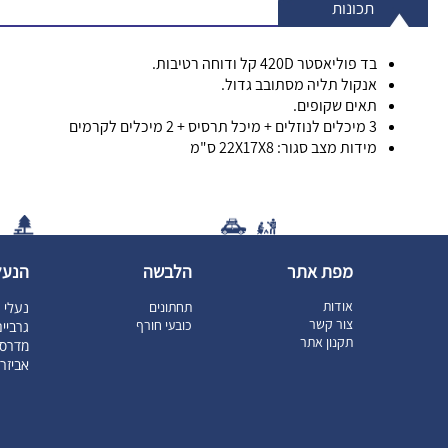
תכונות
בד פוליאסטר 420D קל ודוחה רטיבות.
אנקול תליה מסתובב גדול.
תאים שקופים.
3 מיכלים לנוזלים + מיכל תרסיס + 2 מיכלים לקרמים
מידות מצב סגור: 22X17X8 ס"מ
מפת אתר
הלבשה
הנעל
אודות
תחתונים
נעלי ט
צור קשר
כובעי חורף
גרביי
תקנון אתר
מדרסי
אביזר