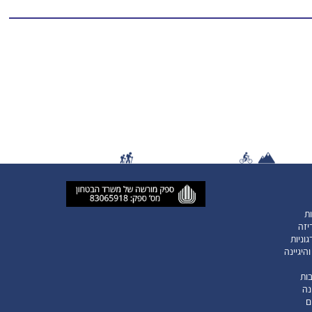
ות
יזה
וניות
היגיינה
ות
נה
ם