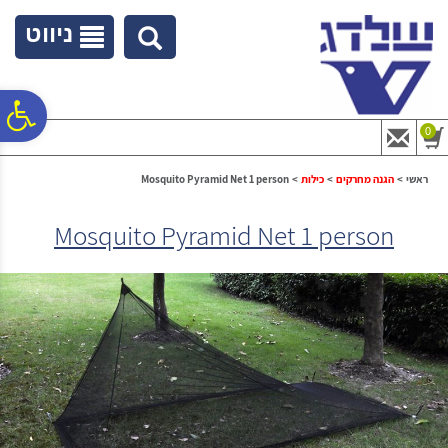
לתפריט
לתוכן
לתפריט
אתר
המרכזי
נגישות
ניווט
פ
0
סר
ראשי
>
הגנה מחרקים
>
כילות
>
Mosquito Pyramid Net 1 person
Mosquito Pyramid Net 1 person
נג