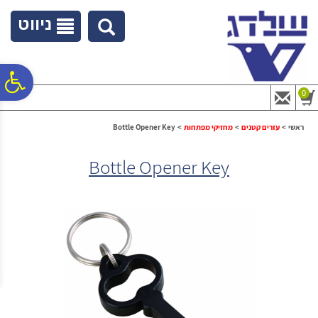
לתפריט
לתוכן
לתפריט
אתר
המרכזי
נגישות
ניווט
פ
0
סר
ראשי
>
עזרים קטנים
>
מחזיקי מפתחות
>
Bottle Opener Key
Bottle Opener Key
נג