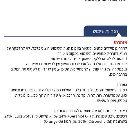
הנחיות שימוש
אזהרה!
להרחיק מילדים קטנים ולשמור במקום סגור. לשימוש חיצוני בלבד. לא להדבקה על
הגוף, להרחיק מהעיניים. לשימוש במקום מאוורר.
1. אסור לבלוע או ללקק. לשטוף ידיים לאחר השימוש.
2. במידה ומוכרת אלרגיה למוצרים קוסמטיים; אין להשתמש במוצר זה.
3. במקרה של גירוי עור; יש להפסיק את השימוש, אין לגרד, יש לשטוף את המקום
בהרבה מים.
הערה!
המוצר לשימוש חיצוני, על ביגוד בלבד. יעילות המוצר תלויה גם בתנאים סביבתיים
כגון: טמפרטורה, רוח, לחות וקרינה. הרכב אישי של ריחות גוף טבעיים, פעילות
גופנית, אופן השימוש.
חיי מדף: 3 שנים (אריזה חתומה) לשמור במקום קריר
רכיבים: 32% שמן גרניול (Geraniol Oil); 24% שמן איקליפטוס (Eucalyptus); 24%
ציטרונלה (Citronella Oil); 20% שמן תפוז (Orange Oi)