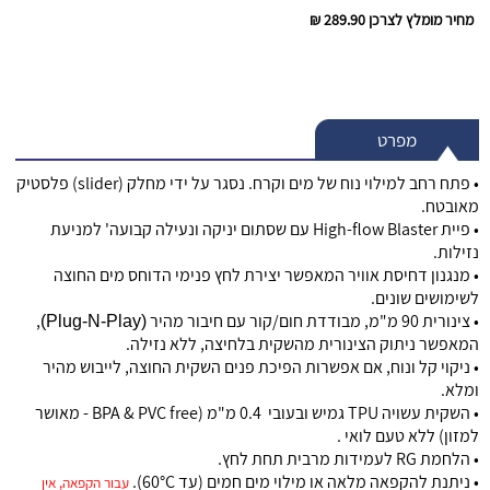
מחיר מומלץ לצרכן
289.90 ₪
מפרט
• פתח רחב למילוי נוח של מים וקרח. נסגר על ידי מחלק (slider) פלסטיק
מאובטח.
• פיית High-flow Blaster עם שסתום יניקה ונעילה קבועה' למניעת
נזילות.
• מנגנון דחיסת אוויר המאפשר יצירת לחץ פנימי הדוחס מים החוצה
לשימושים שונים.
• צינורית 90 מ"מ, מבודדת חום/קור עם חיבור מהיר
,
Plug-N-Play)
(
המאפשר ניתוק הצינורית מהשקית בלחיצה, ללא נזילה.
• ניקוי קל ונוח, אם אפשרות הפיכת פנים השקית החוצה, לייבוש מהיר
ומלא.
• השקית עשויה TPU גמיש ובעובי 0.4 מ"מ (BPA & PVC free - מאושר
למזון) ללא טעם לואי .
• הלחמת RG לעמידות מרבית תחת לחץ.
• ניתנת להקפאה מלאה או מילוי מים חמים (עד 60°C).
עבור הקפאה, אין