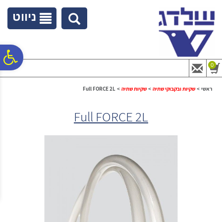
לתפריט
לתוכן
לתפריט
אתר
המרכזי
נגישות
ניווט
פ
0
סר
ראשי
>
שקיות ובקבוקי שתיה
>
שקיות שתיה
>
Full FORCE 2L
Full FORCE 2L
נג