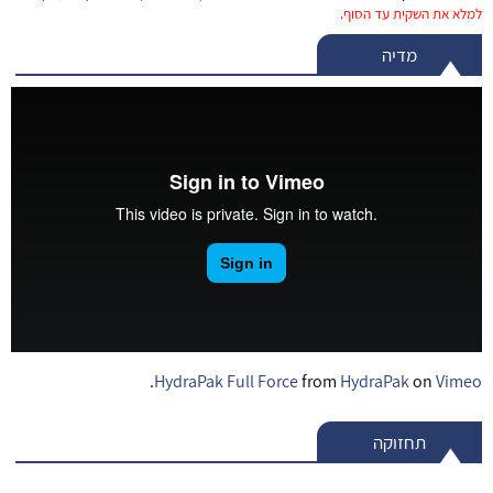
למלא את השקית עד הסוף.
מדיה
.
HydraPak Full Force
from
HydraPak
on
Vimeo
תחזוקה