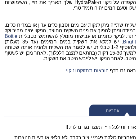
הקפדה על ניקוי ה-
HydraPak
שלך תאריך את חייו, השימושיות
שלו וטעם המים יהיה תמיד טרי.
שקית שתייה ניתן לנקות עם מים וסבון כלים עדין או במדיח כלים.
במידה וניתן להפוך את פנים השקית החוצה, הניקוי יהיה מהיר וקל
יותר. לניקוי כתמים או עבישות מומלץ להשתמש בטבליות
Bottle
Bright
. יש למלא את השקית במים חמימים (עד 35 מעלות)
ולהוסיף 1-2 טבליות. יש לסגור את השקית ולהניח אותה שטוחה
למשך 15-30 דקות (בהתאם למצב הלכלוך). לאחר מכן יש לשטוף
היטב. לאחר הניקוי יש לייבש היטב את השקית.
ראה גם בדף
הוראות תחזוקה וניקוי
אחריות
אחריות לכל חיי המוצר נגד נזילות !!
האחריות כוללת פגמי ייצור בלבד ולא בלאי או בעיות הנוצרות