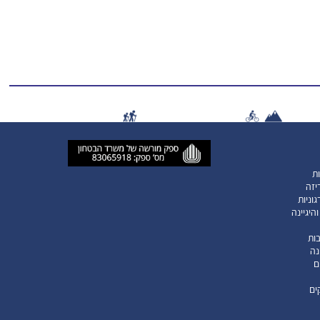
ות
יזה
וניות
היגיינה
ות
נה
ם
ים