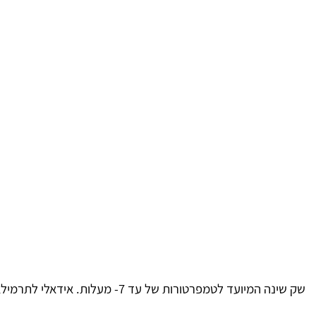
שק שינה המיועד לטמפרטורות של עד 7- מעלות. אידאלי לתרמילאים ומטיילים הזקוקים לשק"ש עם ביצועים גבוהים.