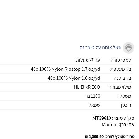
שאל אותנו על מוצר זה
טמפרטורה
עד 7- מעלות
בד מעטפת
40d 100% Nylon Ripstop 1.7 oz/yd
בד ביטנה
40d 100% Nylon 1.6 oz/yd
מילוי מבודד
HL-ElixR ECO
משקל:
1100 גר'
רוכסן
שמאל
מק"ט מוצר:
MT39610
שם יצרן:
Marmot
מחיר מומלץ לצרכן
1,099.90 ₪