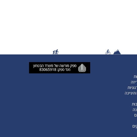
ות
יזה
וניות
היגיינה
ות
נה
ם
ים