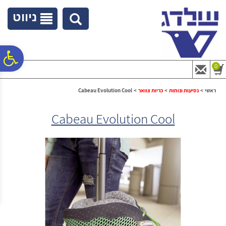
לתפריט
לתוכן
לתפריט
אתר
המרכזי
נגישות
ניווט
פ
0
סר
ראשי
>
נסיעות ונוחות
>
כריות צוואר
>
Cabeau Evolution Cool
Cabeau Evolution Cool
נג