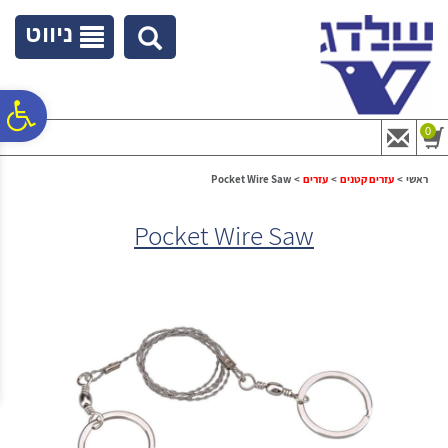
לתפריט
לתוכן
לתפריט
אתר
המרכזי
נגישות
ניווט
פ
0
סר
ראשי
>
עזרים קטנים
>
עזרים
>
Pocket Wire Saw
Pocket Wire Saw
נג