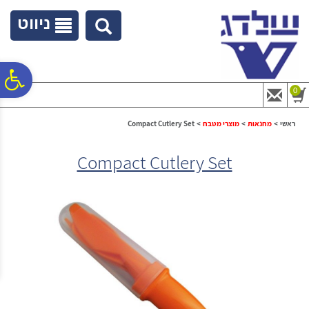
לתפריט
לתוכן
לתפריט
אתר
המרכזי
נגישות
ניווט
פ
0
סר
ראשי
>
מחנאות
>
מוצרי מטבח
>
Compact Cutlery Set
Compact Cutlery Set
נג