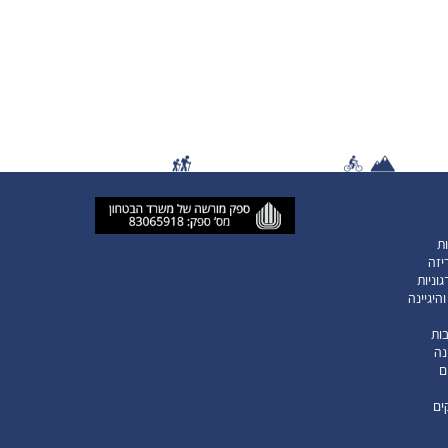
ות
יזה
וניות
היגיינה
ות
נה
ם
ים