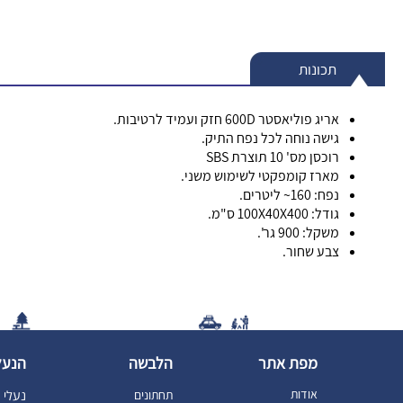
תכונות
אריג פוליאסטר 600D חזק ועמיד לרטיבות.
גישה נוחה לכל נפח התיק.
רוכסן מס' 10 תוצרת SBS
מארז קומפקטי לשימוש משני.
נפח: 160~ ליטרים.
גודל: 100X40X400 ס"מ.
משק
ל: 900 גר'.
צבע שחור.
מפת אתר
הלבשה
הנעל
אודות
תחתונים
נעלי ט