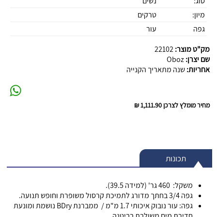
סוג:
נשים
מיון:
טרקים
גפה
עור
מק"ט מוצר:
22102
שם יצרן:
Oboz
אחריות:
שנה מתאריך הקנייה
מחיר מומלץ לצרכן
1,111.90 ₪
תכונות
משקל: 460 גר' (למידה 39.5).
גפה 3/4 בחתך מדורג לתמיכת קרסול משופרת וחופש תנועה.
גפה: עור נובוק איכותי 1.7 מ"מ / ממברנת BDry נ
ושמת ומונעת
חדירת מים
משולבת בביטנה.