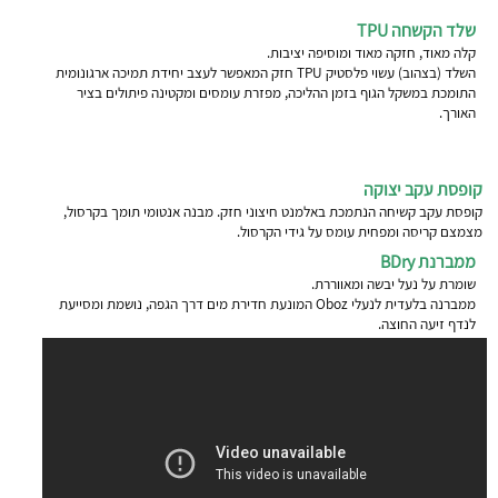
שלד הקשחה TPU
קלה מאוד, חזקה מאוד ומוסיפה יציבות.
השלד (בצהוב) עשוי פלסטיק TPU חזק המאפשר לעצב יחידת תמיכה ארגונומית
התומכת במשקל הגוף בזמן ההליכה, מפזרת עומסים ומקטינה פיתולים בציר
האורך.
קופסת עקב יצוקה
קופסת עקב קשיחה הנתמכת באלמנט חיצוני חזק. מבנה אנטומי תומך בקרסול,
מצמצם קריסה ומפחית עומס על גידי הקרסול.
ממברנת BDry
שומרת על נעל יבשה ומאווררת.
ממברנה בלעדית לנעלי Oboz המונעת חדירת מים דרך הגפה, נושמת ומסייעת
לנדף זיעה החוצה.