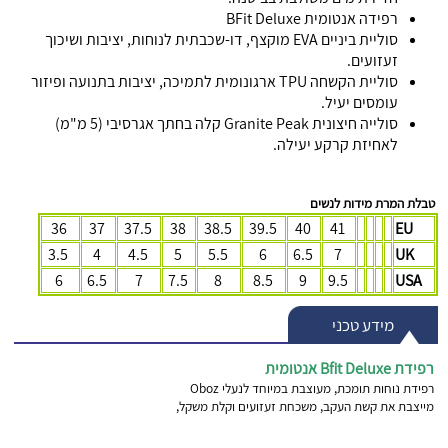
רפידה אנטומית
BFit Deluxe
סוליית ביניים EVA מוקצף, דו-שכבתית לנוחות, יציבות ושיכוך
זעזועים.
סוליית הקשחה TPU ארגונומית לתמיכה, יציבות בתנועה ופיזור
עומסים יעיל.
סולייה חיצונית Granite Peak קלה בחתך אגרסיבי (5 מ"מ)
לאחיזת קרקע יעילה.
טבלת המרת מידות לנשים
36
37
37.5
38
38.5
39.5
40
41
EU
3.5
4
4.5
5
5.5
6
6.5
7
UK
6
6.5
7
7.5
8
8.5
9
9.5
USA
מידע טכני
רפידת Bfit Deluxe אנטומית
רפידת נוחות תומכת, מעוצבת במיוחד לנעלי Oboz
מייצבת את קשת העקב, משכחת זעזועים וקלת משקל,