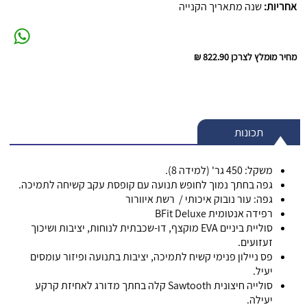
אחריות:
שנה מתאריך הקנייה
מחיר מומלץ לצרכן
822.90 ₪
תכונות
משקל: 450 גר' (למידה 8).
גפה בחתך נמוך לחופש תנועה עם קופסת עקב קשיחה לתמיכה.
גפה: עור נובוק איכותי / רשת איוורור
רפידה אנטומית
BFit Deluxe
סוליית ביניים EVA מוקצף, דו-שכבתית לנוחות, יציבות ושיכוך
זעזועים.
פס ניילון פנימי קשיח לתמיכה, יציבות בתנועה ופיזור עומסים
יעיל.
סולייה חיצונית Sawtooth קלה בחתך מדורג לאחיזת קרקע
יעילה.