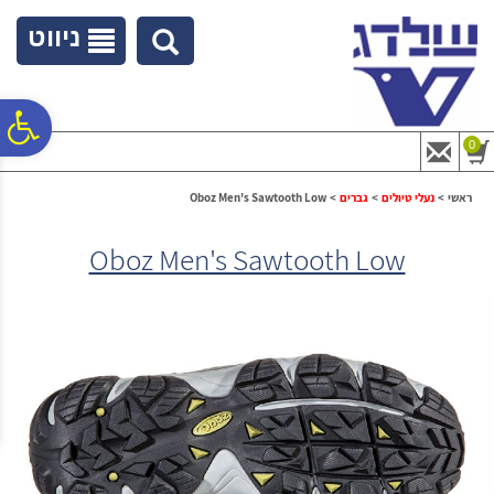
לתפריט
לתוכן
לתפריט
אתר
המרכזי
נגישות
ניווט
פ
0
סר
ראשי
>
נעלי טיולים
>
גברים
>
Oboz Men's Sawtooth Low
Oboz Men's Sawtooth Low
נג