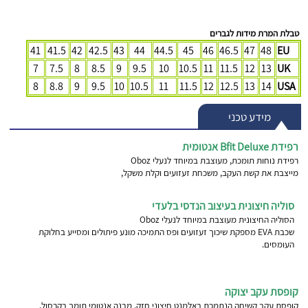
טבלת המרת מידות לגברים
41
41.5
42
42.5
43
44
44.5
45
46
46.5
47
48
EU
7
7.5
8
8.5
9
9.5
10
10.5
11
11.5
12
13
UK
8
8.8
9
9.5
10
10.5
11
11.5
12
12.5
13
14
USA
מידע טכני
רפידת Bfit Deluxe אנטומית
רפידת נוחות תומכת, מעוצבת במיוחד לנעלי Oboz
מייצבת את קשת העקב, משכחת זעזועים וקלת משקל,
סוליה חיצונית בעיצוב הנדסי בלעדי
הסוליה החיצונית מעוצבת במיוחד לנעלי Oboz
שכבת EVA מספקת שיכוך זעזועים ופס התמיכה מונע פיתולים ומסייע בחלוקת
העומסים.
קופסת עקב יצוקה
קופסת עקב קשיחה הנתמכת באלמנט חיצוני חזק. מבנה אנטומי תומך בקרסול,