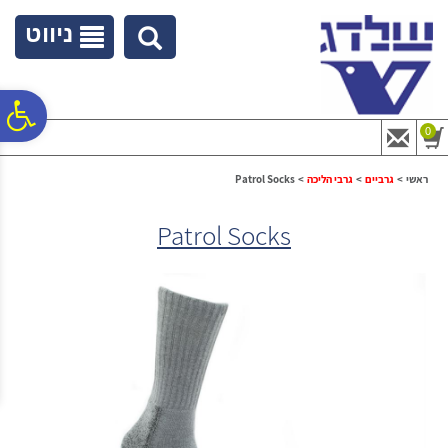
לתפריט
לתוכן
לתפריט
אתר
המרכזי
נגישות
ניווט
פ
0
סר
ראשי
>
גרביים
>
גרבי הליכה
>
Patrol Socks
Patrol Socks
נג