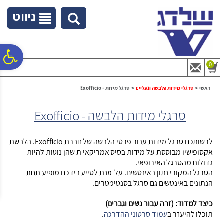
לתפריט
לתוכן
לתפריט
אתר
המרכזי
נגישות
ניווט
פ
0
סר
ראשי
>
סרגלי מידות הלבשה ונעליים
>
סרגל מידות - Exofficio
סרגלי מידות הלבשה - Exofficio
נג
לרשותכם סרגל מידות עבור פרטי הלבשה של חברת Exofficio. הלבשת
אקסופישיו מבוססת על מידות בסיס אמריקאיות שהן נוטות להיות
גדולות מהסרגל האירופאי.
הסרגל המקורי נתון באינטשים. על-מנת לסייע בידכם מופיע תחת
הנתונים באינטשים גם סרגל
בסנטימטרים.
כיצד למדוד: (זהה עבור נשים וגברים)
תוכלו להיעזר ב
עמוד סרטוני ההדרכה
.