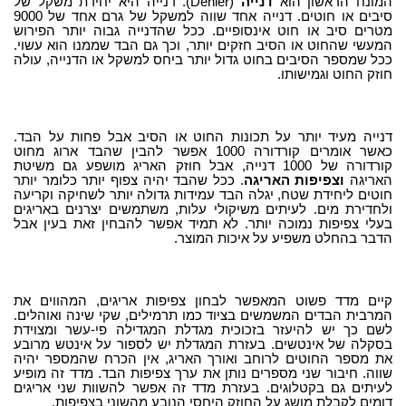
המונח הראשון הוא
דנייה
(
Denier
). דנייה היא יחידת משקל של
סיבים או חוטים. דנייה אחד שווה למשקל של גרם אחד של 9000
מטרים סיב או חוט אינסופיים. ככל שהדנייה גבוה יותר הפירוש
המעשי שהחוט או הסיב חזקים יותר, וכך גם הבד שממנו הוא עשוי.
ככל שמספר הסיבים בחוט גדול יותר ביחס למשקל או הדנייה, עולה
חוזק החוט וגמישותו.
דנייה מעיד יותר על תכונות החוט או הסיב אבל פחות על הבד.
כאשר אומרים קורדורה 1000 אפשר להבין שהבד ארוג מחוט
קורדורה של 1000 דנייה, אבל חוזק האריג מושפע גם משיטת
האריגה
וצפיפות האריגה
. ככל שהבד יהיה צפוף יותר כלומר יותר
חוטים ליחידת שטח, יגלה הבד עמידות גדולה יותר לשחיקה וקריעה
ולחדירת מים. לעיתים משיקולי עלות, משתמשים יצרנים באריגים
בעלי צפיפות נמוכה יותר. לא תמיד אפשר להבחין זאת בעין אבל
הדבר בהחלט משפיע על איכות המוצר.
קיים מדד פשוט המאפשר לבחון צפיפות אריגים, המהווים את
המרבית הבדים המשמשים בציוד כמו תרמילים, שקי שינה ואוהלים.
לשם כך יש להיעזר בזכוכית מגדלת המגדילה פי-עשר ומצוידת
בסקלה של אינטשים. בעזרת המגדלת יש לספור על אינטש מרובע
את מספר החוטים לרוחב ואורך האריג, אין הכרח שהמספר יהיה
שווה. חיבור שני מספרים נותן את ערך צפיפות הבד. מדד זה מופיע
לעיתים גם בקטלוגים. בעזרת מדד זה אפשר להשוות שני אריגים
דומים לקבלת מושג על החוזק היחסי הנובע מהשוני בצפיפות.