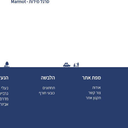
סרגל מידות - Marmot
מפת אתר
הלבשה
הנעל
אודות
תחתונים
נעלי ט
צור קשר
כובעי חורף
גרביי
תקנון אתר
מדרסי
אביזר