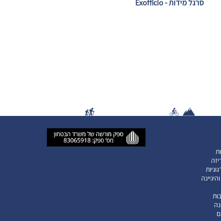
סרגל מידות - Exofficio
ות
יזה
וניות
היגיינה
ות
נה
ם